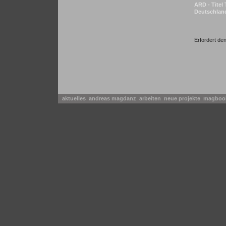
ARD - Titel
Deutschland
Erfordert de
aktuelles
andreas magdanz
arbeiten
neue projekte
magbo