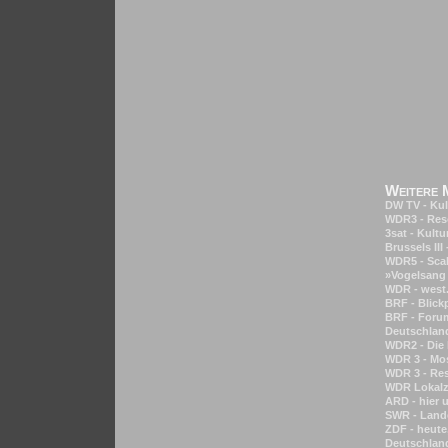
Weitere 
DW TV - Kult
WDR3 - Reso
3sat - Kultu
Brussels III 
WDR5 - Scal
»Vogelsang 
WDR - west.
BRF - Blick
BRF - Forum
Deutschland
WDR2 - Die K
WDR 3 - Mos
WDR 3 - Res
WDR Lokalze
ARD - hier 
SWR - Lande
ZDF - heute
Deutschland